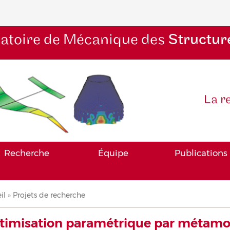
atoire de Mécanique des
Structur
La r
Recherche
Équipe
Publications
il
Projets de recherche
iane
timisation paramétrique par métamo