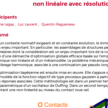
non linéaire avec résoluti
icipants
ne Legay
,
Luc Laurent
,
Quentin Ragueneau
umé
un contexte normatif exigeant et en constante évolution, le dim
n enjeu important. En particulier, les assemblages de structures
inéaires dont la considération est un enjeu important lors de la 
 d'une démarche d'optimisation globale efficace basée sur l'empl
ique non linéaire et d'un métamodèle. Le problème mécanique e
ilibrage harmonique, associée à une continuation par pseudo long
ptimisation bayésienne est ensuite mise en œuvre. Elle s'appuie s
odèle de la fonction objectif de type processus gaussien à parti
s réponses associées. Cette méthodologie est dans un premier t
paramétrique d'un oscillateur de Duffing. Dans un second temps, 
ntant une non-linéarité au niveau du contact roue-rail.