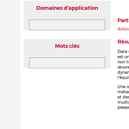
Domaines d'application
Part
Antoi
Rés
Mots clés
Dans 
est u
non l
œuvre
dynam
l'équ
Une o
métam
et de
multi
prése