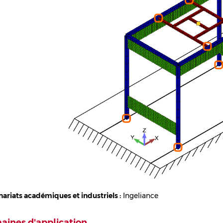
nariats académiques et industriels :
Ingeliance
ines d'application