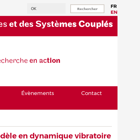
Rechercher
FR
EN
es
et des Systè
mes Couplés
eche
rche
en ac
tion
Évènements
Contact
dèle en dynamique vibratoire