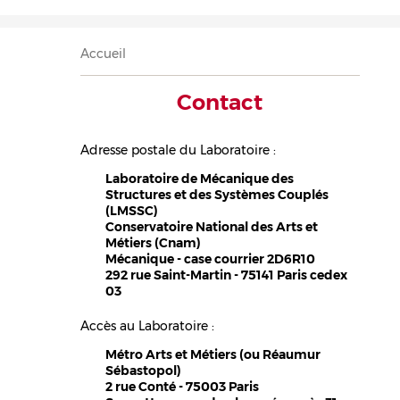
Accueil
Présentation
Recherche
Équipe
Publications
Évènements
Contact
Fil
Accueil
d'Ariane
Contact
Adresse postale du Laboratoire :
Laboratoire de Mécanique des
Structures et des Systèmes Couplés
(LMSSC)
Conservatoire National des Arts et
Métiers (Cnam)
Mécanique - case courrier 2D6R10
292 rue Saint-Martin - 75141 Paris cedex
03
Accès au Laboratoire :
Métro Arts et Métiers (ou Réaumur
Sébastopol)
2 rue Conté - 75003 Paris