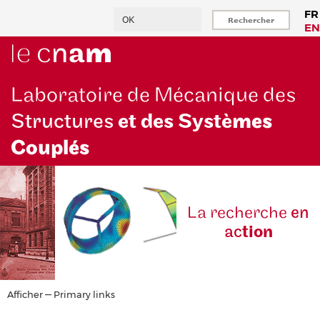
Aller
Rechercher
FR
au
EN
contenu
principal
Laboratoire de Mécanique des
Structures
et des Systè
mes
Couplés
La reche
rche
en
ac
tion
Primary
Afficher — Primary links
links