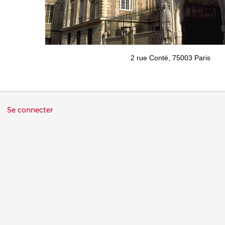
2 rue Conté, 75003 Paris
Menu
Se connecter
du
compte
de
l'utilisateur