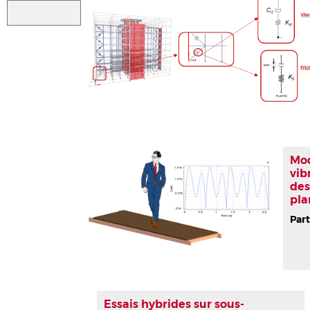
Mod
vib
des
pla
Part
Essais hybrides sur sous-