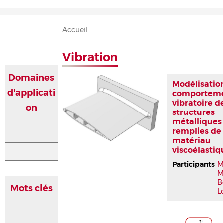
Accueil
Présentation
Recherche
Équipe
Publications
Évènements
Contact
Fil
Accueil
d'Ariane
Vibration
Domaines
Modélisatio
d'applicati
comportem
vibratoire d
on
structures
métalliques
remplies de
matériau
viscoélastiq
Participants
M
M
B
Mots clés
L