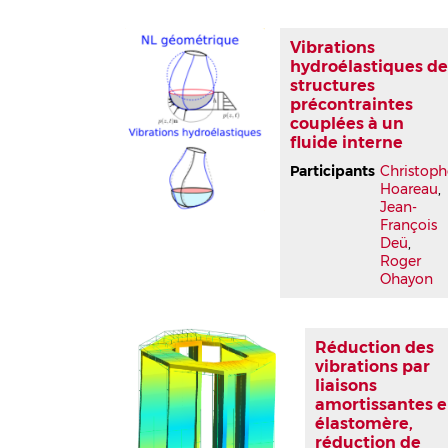
Vibrations
hydroélastiques d
structures
précontraintes
couplées à un
fluide interne
Participants
Christoph
Hoareau
,
Jean-
François
Deü
,
Roger
Ohayon
Réduction des
vibrations par
liaisons
amortissantes 
élastomère,
réduction de