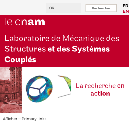
Aller
Rechercher
FR
au
EN
contenu
principal
Laboratoire de Mécanique des
Structures
et des Systè
mes
Couplés
La reche
rche
en
ac
tion
Primary
Afficher — Primary links
links