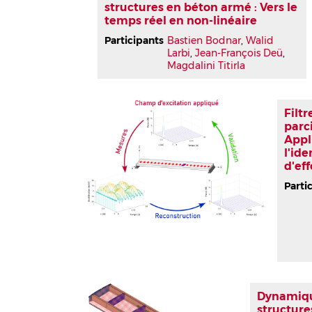
structures en béton armé : Vers le
temps réel en non-linéaire
Participants
Bastien Bodnar
,
Walid
Larbi
,
Jean-François Deü
,
Magdalini Titirla
Filt
parc
Appl
l'ide
d'eff
Parti
Dynamiq
structure