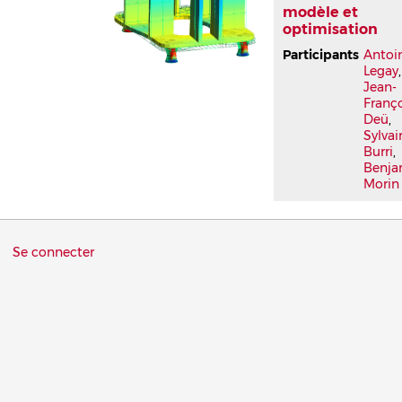
modèle et
optimisation
Participants
Antoi
Legay
,
Jean-
Franç
Deü
,
Sylvai
Burri
,
Benja
Morin
Menu
Se connecter
du
compte
de
l'utilisateur