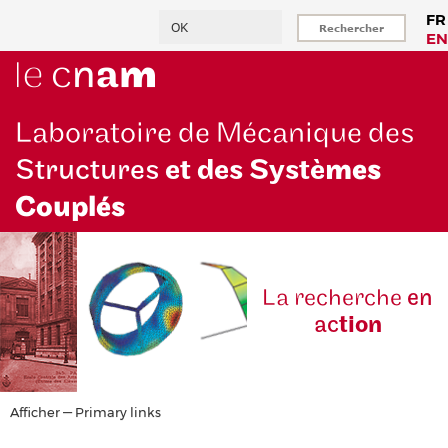
Aller
Rechercher
FR
au
EN
contenu
principal
Laboratoire de Mécanique des
Structures
et des Systè
mes
Couplés
La reche
rche
en
ac
tion
Primary
Afficher — Primary links
links