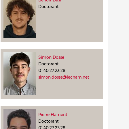
Benoît Dasi
Doctorant
Simon Dosse
Doctorant
01.40.27.23.28
simon.dosse@lecnam.net
Pierre Flament
Doctorant
01.40.27.23.28