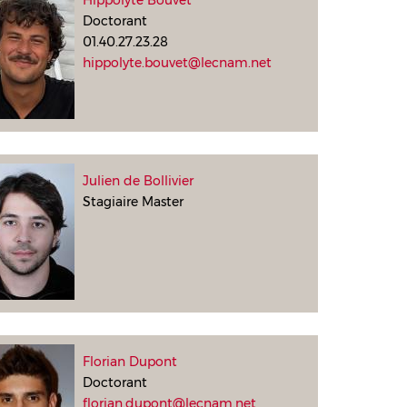
Hippolyte Bouvet
Doctorant
01.40.27.23.28
hippolyte.bouvet@lecnam.net
Julien de Bollivier
Stagiaire Master
Florian Dupont
Doctorant
florian.dupont@lecnam.net