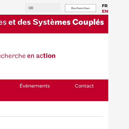
Rechercher
FR
EN
es
et des Systè
mes Couplés
eche
rche
en ac
tion
Évènements
Contact