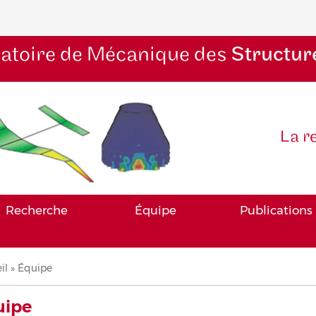
atoire de Mécanique des
Structur
La r
Recherche
Équipe
Publications
il
Équipe
iane
uipe