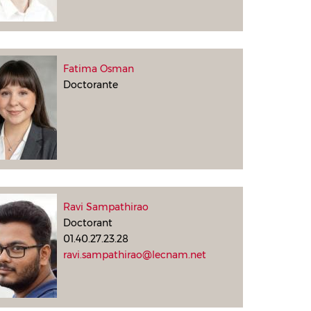
Fatima Osman
Doctorante
Ravi Sampathirao
Doctorant
01.40.27.23.28
ravi.sampathirao@lecnam.net