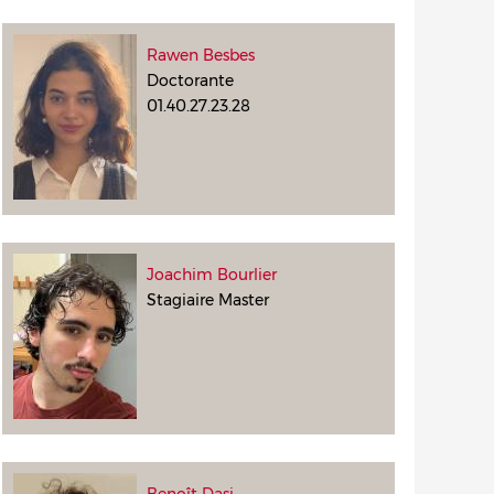
Rawen Besbes
Doctorante
01.40.27.23.28
Joachim Bourlier
Stagiaire Master