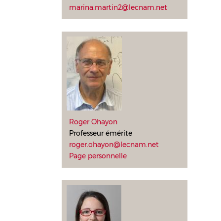
marina.martin2@lecnam.net
Roger Ohayon
Professeur émérite
roger.ohayon@lecnam.net
Page personnelle