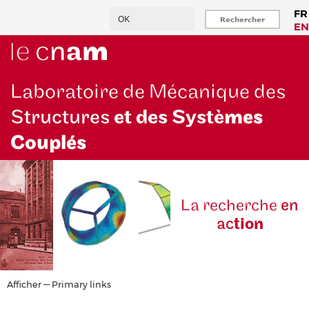
Aller
Rechercher
FR
au
EN
contenu
principal
Laboratoire de Mécanique des
Structures
et des Systè
mes
Couplés
La reche
rche
en
ac
tion
Primary
Afficher — Primary links
links