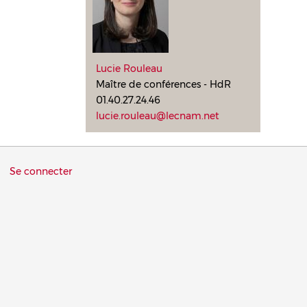
Lucie Rouleau
Maître de conférences - HdR
01.40.27.24.46
lucie.rouleau@lecnam.net
Menu
Se connecter
du
compte
de
l'utilisateur