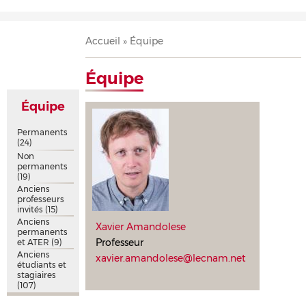
Accueil
Présentation
Recherche
Équipe
Publications
Évènements
Contact
Fil
Accueil
Équipe
d'Ariane
Équipe
Équipe
Permanents
(24)
Non
permanents
(19)
Anciens
professeurs
invités
(15)
Anciens
Xavier Amandolese
permanents
Professeur
et ATER
(9)
Anciens
xavier.amandolese@lecnam.net
étudiants et
stagiaires
(107)